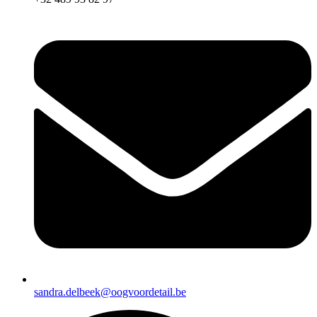
sandra.delbeek@oogvoordetail.be